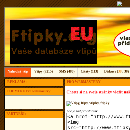
Náhodný vtip
Vtipy (7215)
SMS (480)
Citáty (113)
Diskuse (
38
/ 38)
REKLAMA:
PRO WEBMASTERY
PODMENU Pro webmastery:
Chcete si na svoje stránky vložit na
Zde je kód pro vložení:
PARTNEŘI: