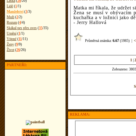
Láska
(
20
/
20
)
Lidé
(
1
/
1
)
Matka mi říkala, že udržet s
Manželství
(
3
/
3
)
Žena se musí v obývacím po
Muži
(
2
/
2
)
kuchařka a v ložnici jako d
- Jerry Hallová
Rozum
(
4
/
4
)
Skákal pes přes oves
(
35
/
35
)
Umění
(
1
/
1
)
Vtipné
(
11
/
11
)
Průměrná známka:
6.67
(1985)
|
<
Ženy
(
9
/
9
)
Život
(
26
/
26
)
1
|
PARTNEŘI:
Zobrazeno: 3803
S
REKLAMA: