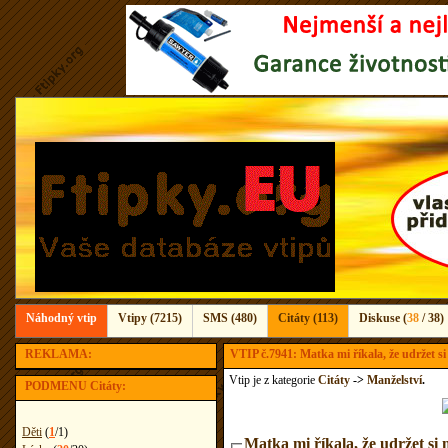
Náhodný vtip
Vtipy (7215)
SMS (480)
Citáty (113)
Diskuse (
38
/ 38)
REKLAMA:
VTIP č.7941: Matka mi říkala, že udržet s
Vtip je z kategorie
Citáty
->
Manželství
.
PODMENU Citáty:
Děti
(
1
/
1
)
Matka mi říkala, že udržet si