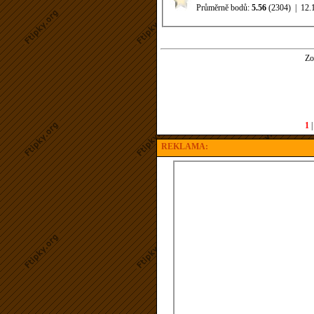
Průměrně bodů:
5.56
(2304)
|
12.
Zo
1
REKLAMA: