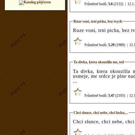
Průměrně bodů:
5.6
(2132)
|
12.1
Ruze voni, trni picha, bez tvych
Ruze voni, trni picha, bez t
Průměrně bodů:
5.29
(1989)
|
12.
Ta divka, ktera okouzlila me, ted
Ta divka, ktera okouzlila 
usmeje, me srdce je plne nad
...
Průměrně bodů:
5.47
(2105)
|
12.
Chci slunce, chci nebe, chci lasku,...
Chci slunce, chci nebe, chc