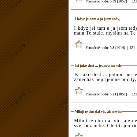
Průměrně bodů:
5.39
(2052)
|
12.
I kdyz jsi tam a ja jsem tady,
I kdyz jsi tam a ja jsem ta
mam Te stale, myslim na Te 
Průměrně bodů:
5.3
(2014)
|
12.1
Jsi jako dest ... jednou me telo
Jsi jako dest ... jednou me 
zanechas neprijemne pocity, 
Průměrně bodů:
5.21
(1851)
|
12.
Miluji te cim dal vic, ale nevim
Miluji te cim dal vic, ale n
svet bez nebe. Chci ti jen ric