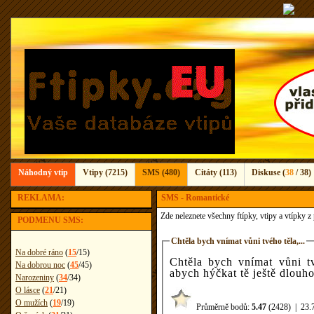
Náhodný vtip
Vtipy (7215)
SMS (480)
Citáty (113)
Diskuse (
38
/ 38)
REKLAMA:
SMS - Romantické
Zde neleznete všechny ftípky, vtipy a vtípky 
PODMENU SMS:
Chtěla bych vnímat vůni tvého těla,...
Na dobré ráno
(
15
/
15
)
Chtěla bych vnímat vůni tv
Na dobrou noc
(
45
/
45
)
abych hýčkat tě ještě dlouho
Narozeniny
(
34
/
34
)
O lásce
(
21
/
21
)
O mužích
(
19
/
19
)
Průměrně bodů:
5.47
(2428)
|
23.