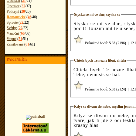
O ženách
(
21
/
21
)
Operátor
(
37
/
37
)
Policejní
(
20
/
20
)
Styska se mi ve dne, styska se
Romantické
(
46
/
46
)
Sprosté
(
22
/
22
)
Styska se mi ve dne, stysk
pocit! Touzim mit te u sebe
Svátky
(
22
/
22
)
Vánoční
(
66
/
66
)
Vtipné
(
51
/
51
)
Průměrně bodů:
5.33
(2196)
|
12.
Zamilované
(
61
/
61
)
PARTNEŘI:
Chtela bych Te nezne libat, chtela
Chtela bych Te nezne libat
Tebe, nemusis se bat.
Průměrně bodů:
5.33
(2124)
|
12.
Kdyz se divam do nebe, myslim jenom..
Kdyz se divam do nebe, my
tvare, jak ti jde z oci leskl
krasny hlas.