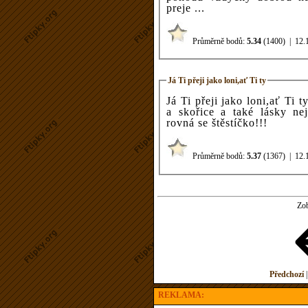
preje ...
Průměrně bodů:
5.34
(1400)
|
12.
Já Ti přeji jako loni,ať Ti ty
Já Ti přeji jako loni,ať Ti 
a skořice a také lásky ne
rovná se štěstíčko!!!
Průměrně bodů:
5.37
(1367)
|
12.
Zob
Předchozí
REKLAMA: