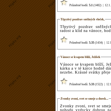
Průměrně bodů:
5.1
(1482)
|
12.1
Třpytivý pozdrav sněžných vloček,
Třpytivý pozdrav sněžnýc
radost a klid na vánoce, ho
Průměrně bodů:
5.35
(1434)
|
12.
Vánoce se kvapem blíží, Ježíšek
Vánoce se kvapem blíží, Je
kárku a v té kárce hodně dár
nezebe. Krásné svátky přeje
Průměrně bodů:
5.33
(1522)
|
12.
Zvonky zvoni, svet se smeje a dnesk...
Zvonky zvoni, svet se smeje
pohodu vzdycky dobrou na