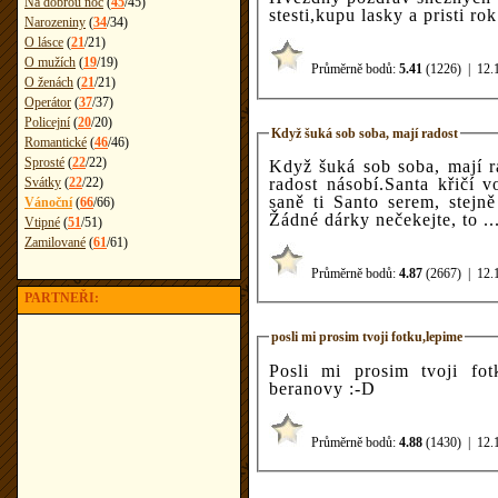
Na dobrou noc
(
45
/
45
)
stesti,kupu lasky a pristi r
Narozeniny
(
34
/
34
)
O lásce
(
21
/
21
)
O mužích
(
19
/
19
)
Průměrně bodů:
5.41
(1226)
|
12.
O ženách
(
21
/
21
)
Operátor
(
37
/
37
)
Policejní
(
20
/
20
)
Když šuká sob soba, mají radost
Romantické
(
46
/
46
)
Sprosté
(
22
/
22
)
Když šuká sob soba, mají ra
radost násobí.Santa křičí 
Svátky
(
22
/
22
)
saně ti Santo serem, stejn
Vánoční
(
66
/
66
)
Žádné dárky nečekejte, to ..
Vtipné
(
51
/
51
)
Zamilované
(
61
/
61
)
Průměrně bodů:
4.87
(2667)
|
12.
PARTNEŘI:
posli mi prosim tvoji fotku,lepime
Posli mi prosim tvoji fo
beranovy :-D
Průměrně bodů:
4.88
(1430)
|
12.