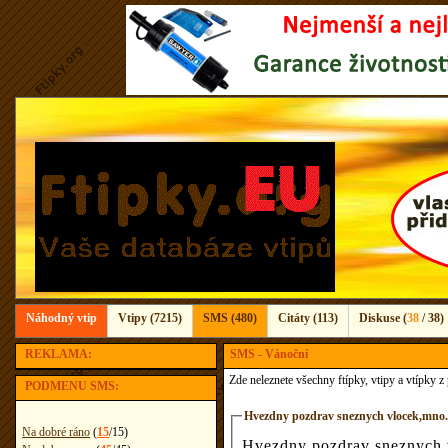
Náhodný vtip
Vtipy (7215)
SMS (480)
Citáty (113)
Diskuse (
38
/ 38)
REKLAMA:
SMS - Vánoční
Zde neleznete všechny ftípky, vtipy a vtípky 
PODMENU SMS:
Hvezdny pozdrav sneznych vlocek,mno.
Na dobré ráno
(
15
/
15
)
Hvezdny pozdrav sneznych 