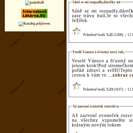
Sáně se mi rozpadly,dárečky mi
Sáně se mi rozpadly,dárečky
zase trávu hulí.Je to všec
Ježíšek.
Průměrně bodů:
5.21
(1268)
|
12.
Veselé Vánoce a šťastný nový rok,
Veselé Vánoce a šťastný n
jenom krok!Pod stromečkem a
pořád zdraví a svěží!Tepl
cestou k vám ve ...
zobraz ce
Průměrně bodů:
5.23
(1637)
|
12.
Až zazvoní zvoneček rozsvítí se
Až zazvoní zvoneček rozsví
na všechny vzpomeňte s
krásným novým rokem