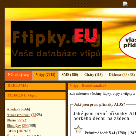
Náhodný vtip
Vtipy (7215)
SMS (480)
Citáty (113)
Diskuse (
38
/ 38)
REKLAMA:
Vtipy - Homosexuálové
Zde neleznete všechny ftípky, vtipy a vtípky 
PODMENU Vtipy:
Jaké jsou první příznaky AIDS?
Alkohol
(
66
/
66
)
Jaké jsou první příznaky AI
Auta a cestování
(
28
/
28
)
horkého dechu na zádech.
Blázni
(
22
/
22
)
Blondýny
(
299
/
299
)
Cikáni
(
187
/
187
)
Průměrně bodů:
5.41
(1790)
|
24.