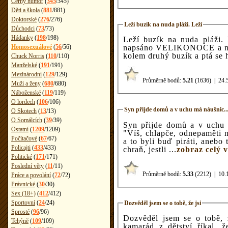
Černý humor
(
345
/
345
)
Děti a škola
(
881
/
881
)
Doktorské
(
276
/
276
)
Leží buzík na nuda pláži. Leží
Důchodci
(
73
/
73
)
Hádanky
(
198
/
198
)
Leží buzík na nuda pláži.
napsáno VELIKONOCE a na
Homosexuálové
(
56
/
56
)
kolem druhý buzík a ptá se
Chuck Norris
(
110
/
110
)
Manželské
(
191
/
191
)
Mezinárodní
(
129
/
129
)
Průměrně bodů:
5.21
(1636)
|
24.
Muži a ženy
(
680
/
680
)
Náboženské
(
119
/
119
)
O lordech
(
106
/
106
)
Syn přijde domů a v uchu má náušnic..
O Skotech
(
13
/
13
)
O Somálcích
(
39
/
39
)
Syn přijde domů a v uchu m
Ostatní
(
1209
/
1209
)
"Víš, chlapče, odnepaměti n
Počítačové
(
67
/
67
)
a to byli buď piráti, anebo
Policajti
(
433
/
433
)
chraň, jestli ...
zobraz celý v
Politické
(
171
/
171
)
Poslední věty
(
11
/
11
)
Průměrně bodů:
5.33
(2212)
|
10.
Práce a povolání
(
72
/
72
)
Právnické
(
30
/
30
)
Sex (18+)
(
412
/
412
)
Sportovní
(
24
/
24
)
Dozvěděl jsem se o tobě, že jsi
Sprosté
(
96
/
96
)
Dozvěděl jsem se o tobě, ž
Tchýně
(
109
/
109
)
kamarád z dětství říkal, ž