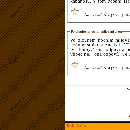
kabanosu. V tom Pepan:"Hel
Průměrně bodů:
5.35
(2277)
|
20.
Po dlouhém nočním milování si on
Po dlouhém nočním milován
nočním stolku a znejistí. "To je tvůj manžel?" nervózně se zeptá. "Ne,
ty hloupý," ona odpoví a př
vůbec ne," ona odpoví. "Je .
Průměrně bodů:
5.31
(2212)
|
20.
Zo
1
|
2
REKLAMA: