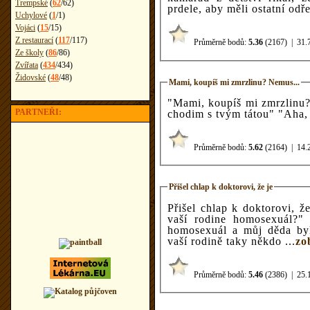
Trempské
(
62
/
62
)
prdele, aby měli ostatní odř
Uchylové
(
1
/
1
)
Vojáci
(
15
/
15
)
Z restaurací
(
117
/
117
)
Průměrně bodů:
5.36
(2167)
|
31.
Ze školy
(
86
/
86
)
Zvířata
(
434
/
434
)
Židovské
(
48
/
48
)
Mami, koupíš mi zmrzlinu? Nemus...
"Mami, koupíš mi zmrzlinu?" "Nemusíš mi říkat mami jenom pro
PARTNEŘI:
Průměrně bodů:
5.62
(2164)
|
14.
Přišel chlap k doktorovi, že je
Přišel chlap k doktorovi, že je asi hom
vaší rodine homosexuál?" "Můj bratr je homosexuál, můj otec j
homosexuál a můj děda byl taky homos
vaší rodině taky někdo ...
zo
Průměrně bodů:
5.46
(2386)
|
25.