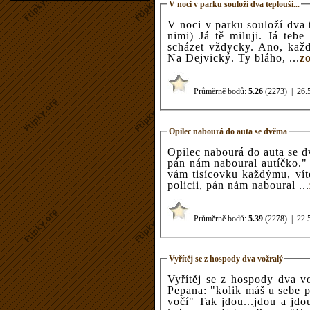
V noci v parku souloží dva teplouši...
V noci v parku souloží dva 
nimi) Já tě miluji. Já teb
scházet vždycky. Ano, každ
Na Dejvický. Ty bláho, ...
z
Průměrně bodů:
5.26
(2273)
|
26.
Opilec nabourá do auta se dvěma
Opilec nabourá do auta se d
pán nám naboural autíčko."
vám tisícovku každýmu, vít
policii, pán nám naboural ...
Průměrně bodů:
5.39
(2278)
|
22.
Vyřítěj se z hospody dva vožralý
Vyřítěj se z hospody dva v
Pepana: "kolik máš u sebe p
vočí" Tak jdou...jdou a jdo