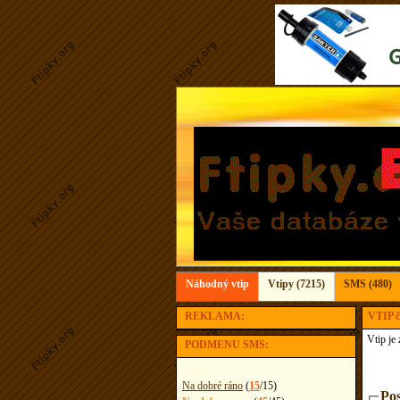
Náhodný vtip
Vtipy (7215)
SMS (480)
REKLAMA:
VTIP č.
Vtip je
PODMENU SMS:
Na dobré ráno
(
15
/
15
)
Pos