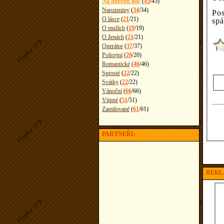
Na dobrou noc
(
45
/
45
)
Narozeniny
(
34
/
34
)
Pos
O lásce
(
21
/
21
)
spá
O mužích
(
19
/
19
)
O ženách
(
21
/
21
)
Operátor
(
37
/
37
)
Policejní
(
20
/
20
)
Romantické
(
46
/
46
)
Sprosté
(
22
/
22
)
Svátky
(
22
/
22
)
Vánoční
(
66
/
66
)
Vtipné
(
51
/
51
)
Zamilované
(
61
/
61
)
PARTNEŘI:
REKL