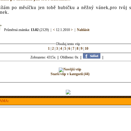
ílám po měsíčku jen tobě hubičku a něžný vánek,pro tvůj 
nek.
Průměrná známka:
13.02
(2129)
|
<
12.1.2010
>
|
Nahlásit
Oboduj tento vtip
1
|
2
|
3
|
4
|
5
|
6
|
7
|
8
|
9
|
10
Zobrazeno: 4315x || Oblíbeno: 0x ||
||
Starší vtip v kategorii (44)
AMA: