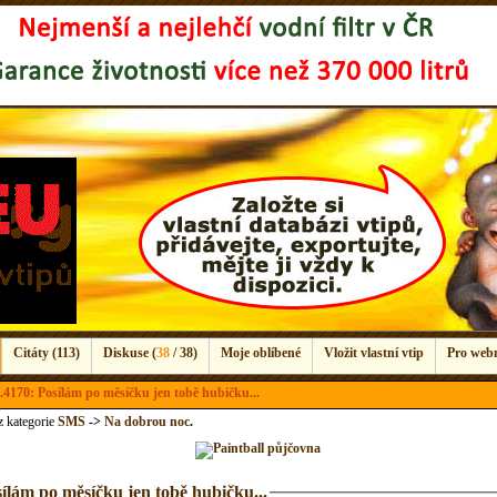
Citáty (113)
Diskuse (
38
/ 38)
Moje oblíbené
Vložit vlastní vtip
Pro web
4170: Posílám po měsíčku jen tobě hubičku...
 z kategorie
SMS
->
Na dobrou noc
.
ílám po měsíčku jen tobě hubičku...