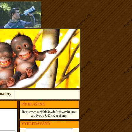
mastery
PŘIHLÁŠENÍ:
Registrace a přihlašování uživatelů jsou
z důvodu GDPR zrušeny.
VYHLEDÁVÁNÍ: