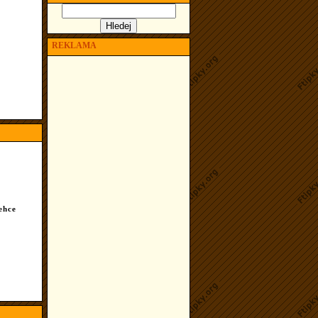
REKLAMA
ehce