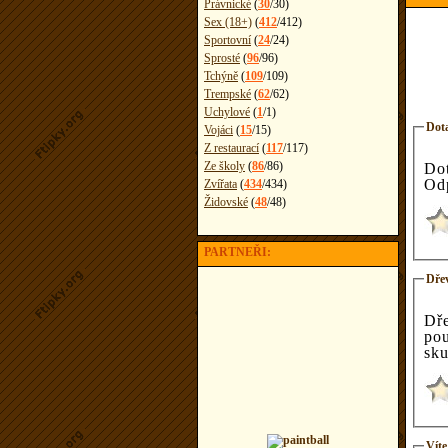
Právnické
(
30
/
30
)
Sex (18+)
(
412
/
412
)
Sportovní
(
24
/
24
)
Sprosté
(
96
/
96
)
Tchýně
(
109
/
109
)
Trempské
(
62
/
62
)
Uchylové
(
1
/
1
)
Dota
Vojáci
(
15
/
15
)
Z restaurací
(
117
/
117
)
Ze školy
(
86
/
86
)
Do
Odp
Zvířata
(
434
/
434
)
Židovské
(
48
/
48
)
PARTNEŘI:
Dřev
Dře
pou
sku
Víte