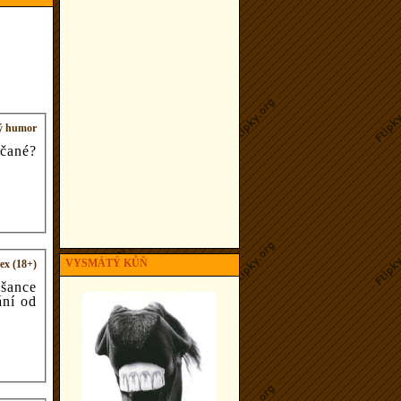
ý humor
čané?
VYSMÁTÝ KŮŇ
ex (18+)
 šance
ání od