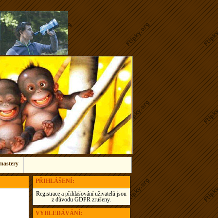
mastery
PŘIHLÁŠENÍ:
Registrace a přihlašování uživatelů jsou
z důvodu GDPR zrušeny.
VYHLEDÁVÁNÍ: