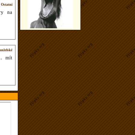
>
Ostatní
ry na
nželské
. mít