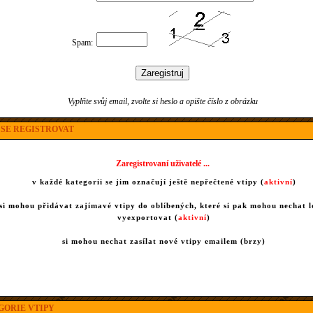
Spam:
Vyplňte svůj email, zvolte si heslo a opište číslo z obrázku
SE REGISTROVAT
Zaregistrovaní uživatelé ...
v každé kategorii se jim označují ještě nepřečtené vtipy (
aktivní
)
si mohou přidávat zajímavé vtipy do oblíbených, které si pak mohou nechat l
vyexportovat (
aktivní
)
si mohou nechat zasílat nové vtipy emailem (brzy)
ORIE VTIPY