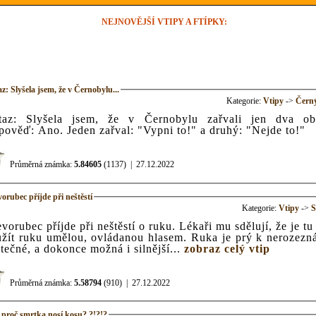
NEJNOVĚJŠÍ VTIPY A FTÍPKY:
z: Slyšela jsem, že v Černobylu...
Kategorie:
Vtipy
->
Čern
taz: Slyšela jsem, že v Černobylu zařvali jen dva ob
ověď: Ano. Jeden zařval: "Vypni to!" a druhý: "Nejde to!"
Průměrná známka:
5.84605
(1137)
|
27.12.2022
orubec příjde při neštěstí
Kategorie:
Vtipy
->
S
vorubec příjde při neštěstí o ruku. Lékaři mu sdělují, že je tu
žít ruku umělou, ovládanou hlasem. Ruka je prý k nerozezn
tečné, a dokonce možná i silnější...
zobraz celý vtip
Průměrná známka:
5.58794
(910)
|
27.12.2022
 proč smrtka nosí kosu? ?!?!?