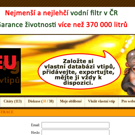
.
Citáty (113)
Diskuse (
38
/ 38)
Moje oblíbené
Vložit vlastní vtip
Pro web
STRACE
Email:
Heslo: