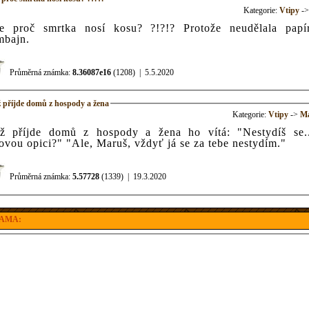
Kategorie:
Vtipy
-
te proč smrtka nosí kosu? ?!?!? Protože neudělala papí
mbajn.
Průměrná známka:
8.36087e16
(1208)
|
5.5.2020
 příjde domů z hospody a žena
Kategorie:
Vtipy
->
Ma
ž příjde domů z hospody a žena ho vítá: "Nestydíš se..
ovou opici?" "Ale, Maruš, vždyť já se za tebe nestydím."
Průměrná známka:
5.57728
(1339)
|
19.3.2020
AMA: