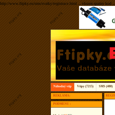
http://www.ftipky.eu/sms/svatky/registrace.html ... vlozen spatny kod ..
Náhodný vtip
Vtipy (7215)
SMS (480)
REKLAMA:
REGI
PODMENU :