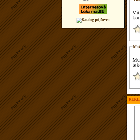
Ví
ko
Muž
Mu
tak
REKL