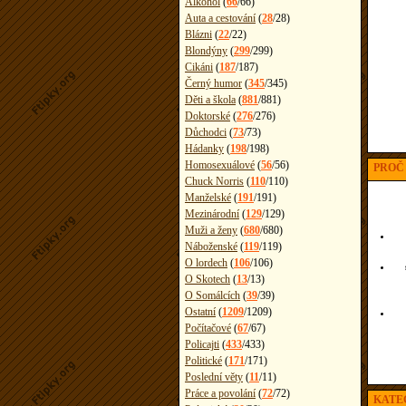
Alkohol
(
66
/
66
)
Auta a cestování
(
28
/
28
)
Blázni
(
22
/
22
)
Blondýny
(
299
/
299
)
Cikáni
(
187
/
187
)
Černý humor
(
345
/
345
)
Děti a škola
(
881
/
881
)
Doktorské
(
276
/
276
)
Důchodci
(
73
/
73
)
Hádanky
(
198
/
198
)
Homosexuálové
(
56
/
56
)
PROČ 
Chuck Norris
(
110
/
110
)
Manželské
(
191
/
191
)
Mezinárodní
(
129
/
129
)
Muži a ženy
(
680
/
680
)
Náboženské
(
119
/
119
)
O lordech
(
106
/
106
)
O Skotech
(
13
/
13
)
O Somálcích
(
39
/
39
)
Ostatní
(
1209
/
1209
)
Počítačové
(
67
/
67
)
Policajti
(
433
/
433
)
Politické
(
171
/
171
)
Poslední věty
(
11
/
11
)
Práce a povolání
(
72
/
72
)
KATEG