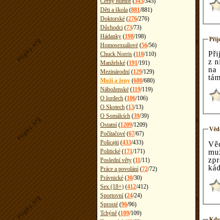
Černý humor
(
345
/
345
)
Děti a škola
(
881
/
881
)
Doktorské
(
276
/
276
)
Důchodci
(
73
/
73
)
Hádanky
(
198
/
198
)
Přij
Homosexuálové
(
56
/
56
)
Při
Chuck Norris
(
110
/
110
)
z n
Manželské
(
191
/
191
)
na
Mezinárodní
(
129
/
129
)
tám
Muži a ženy
(
680
/
680
)
Náboženské
(
119
/
119
)
O lordech
(
106
/
106
)
O Skotech
(
13
/
13
)
O Somálcích
(
39
/
39
)
Ostatní
(
1209
/
1209
)
Věde
Počítačové
(
67
/
67
)
Policajti
(
433
/
433
)
Vě
muž
Politické
(
171
/
171
)
zpr
Poslední věty
(
11
/
11
)
kád
Práce a povolání
(
72
/
72
)
Právnické
(
30
/
30
)
Sex (18+)
(
412
/
412
)
Sportovní
(
24
/
24
)
Sprosté
(
96
/
96
)
Tchýně
(
109
/
109
)
Když