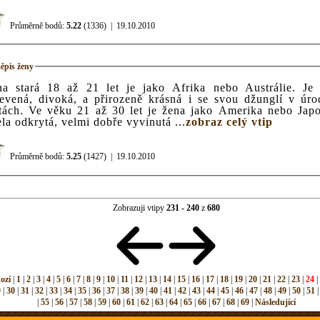
Průměrně bodů:
5.22
(1336)
|
19.10.2010
ěpis ženy
na stará 18 až 21 let je jako Afrika nebo Austrálie. Je
evená, divoká, a přirozeně krásná i se svou džunglí v úr
0 let je žena jako Amerika nebo Japonsko.
la odkrytá, velmi dobře vyvinutá ...
zobraz celý vtip
Průměrně bodů:
5.25
(1427)
|
19.10.2010
Zobrazuji vtipy
231 - 240
z
680
ozí
|
1
|
2
|
3
|
4
|
5
|
6
|
7
|
8
|
9
|
10
|
11
|
12
|
13
|
14
|
15
|
16
|
17
|
18
|
19
|
20
|
21
|
22
|
23
|
24
|
9
|
30
|
31
|
32
|
33
|
34
|
35
|
36
|
37
|
38
|
39
|
40
|
41
|
42
|
43
|
44
|
45
|
46
|
47
|
48
|
49
|
50
|
51
|
55
|
56
|
57
|
58
|
59
|
60
|
61
|
62
|
63
|
64
|
65
|
66
|
67
|
68
|
69
|
Následující