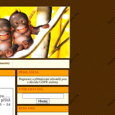
mastery
PŘIHLÁŠENÍ:
Registrace a přihlašování uživatelů jsou
z důvodu GDPR zrušeny.
VYHLEDÁVÁNÍ:
.....
příliš
n - za
REKLAMA