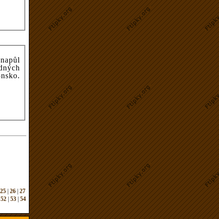
 napůl
odných
25
|
26
|
27
|
52
|
53
|
54