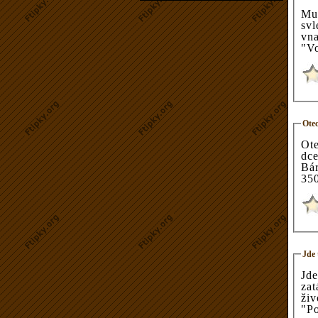
Mu
svlékne šaty a
vnadná blo
Otec
Ote
dce
Bá
350
Jde 
Jde 
zatá
živ
"Po