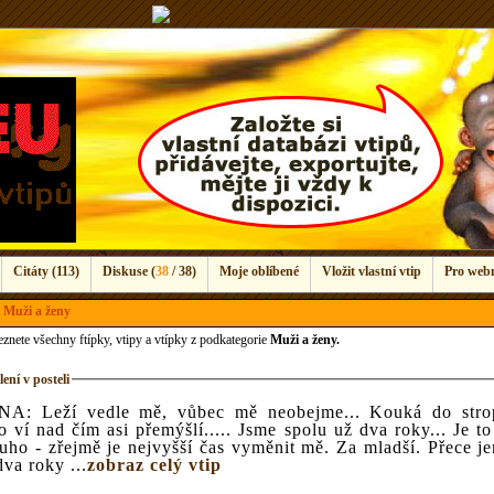
Citáty (113)
Diskuse (
38
/ 38)
Moje oblíbené
Vložit vlastní vtip
Pro web
 Muži a ženy
eznete všechny ftípky, vtipy a vtípky z podkategorie
Muži a ženy.
ení v posteli
NA: Leží vedle mě, vůbec mě neobejme... Kouká do stropu
 ví nad čím asi přemýšlí..... Jsme spolu už dva roky... Je to 
uho - zřejmě je nejvyšší čas vyměnit mě. Za mladší. Přece je
dva roky ...
zobraz celý vtip