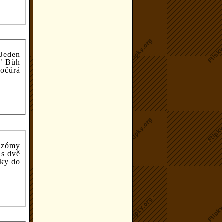
 Jeden
." Bůh
očůrá
ozómy
ás dvě
vky do