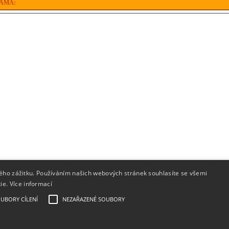
AMA:
kého zážitku. Používáním našich webových stránek souhlasíte se všemi
kie.
Více informací
UBORY CÍLENÍ
NEZAŘAZENÉ SOUBORY
(C) 2009 - 2026
Ftipky.org
| Created by
Stranky na míru