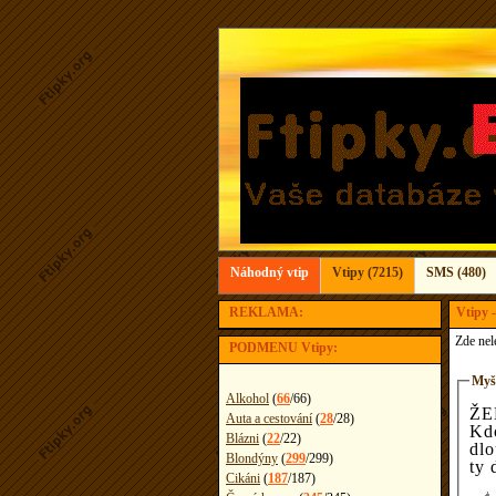
Náhodný vtip
Vtipy (7215)
SMS (480)
REKLAMA:
Vtipy -
Zde nel
PODMENU Vtipy:
Myšl
Alkohol
(
66
/
66
)
ŽE
Auta a cestování
(
28
/
28
)
Kdo
Blázni
(
22
/
22
)
dlo
Blondýny
(
299
/
299
)
ty 
Cikáni
(
187
/
187
)