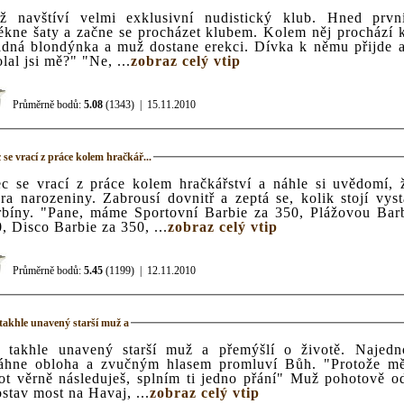
ž navštíví velmi exklusivní nudistický klub. Hned prvn
 začne se procházet klubem. Kolem něj prochází krásná
ndýnka a muž dostane erekci. Dívka k němu přijde a říká:
"Volal jsi mě?" "Ne, ...
zobraz celý vtip
Průměrně bodů:
5.08
(1343)
|
15.11.2010
 se vrací z práce kolem hračkář...
c se vrací z práce kolem hračkářství a náhle si uvědomí,
ra narozeniny. Zabrousí dovnitř a zeptá se, kolik stojí vys
rbíny. "Pane, máme Sportovní Barbie za 350, Plážovou Bar
, Disco Barbie za 350, ...
zobraz celý vtip
Průměrně bodů:
5.45
(1199)
|
12.11.2010
takhle unavený starší muž a
takhle unavený starší muž a přemýšlí o životě. Najednou se
hne obloha a zvučným hlasem promluví Bůh. "Protože mě celý
ot věrně následuješ, splním ti jedno přání" Muž pohotově o
stav most na Havaj, ...
zobraz celý vtip