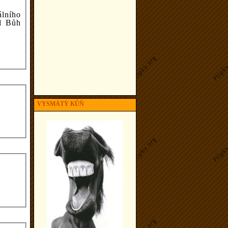
lního
il Bůh
VYSMÁTÝ KŮŇ