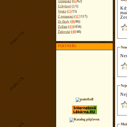
Trempské
(
62
/
62
)
Uchylové
(
1
/
1
)
Kd
Vojáci
(
15
/
15
)
ma
Z restaurací
(
117
/
117
)
Zem
Ze školy
(
86
/
86
)
Zvířata
(
434
/
434
)
Židovské
(
48
/
48
)
PARTNEŘI:
Nem
Ne
Nejs
Nej
Muž 