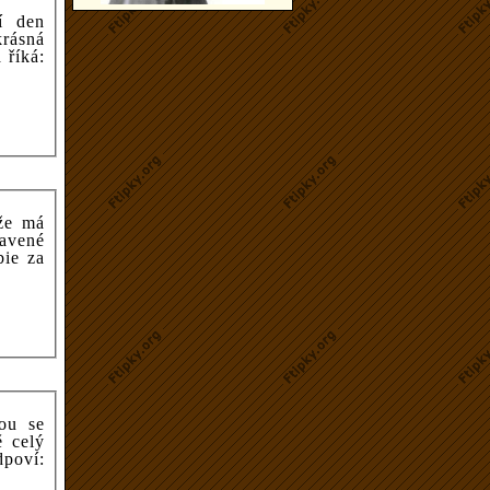
í den
 že má
tavené
bie za
dpoví: