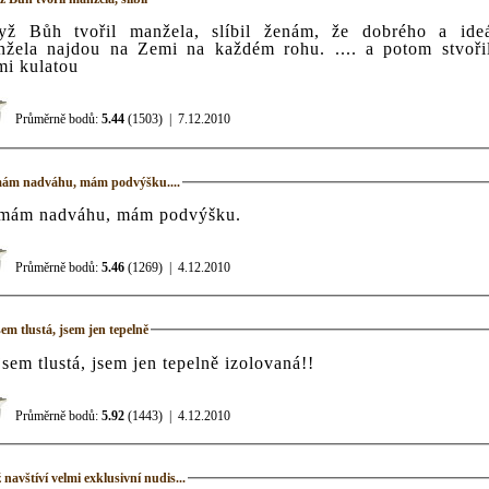
yž Bůh tvořil manžela, slíbil ženám, že dobrého a ideá
nžela najdou na Zemi na každém rohu. .... a potom stvoř
i kulatou
Průměrně bodů:
5.44
(1503)
|
7.12.2010
ám nadváhu, mám podvýšku....
mám nadváhu, mám podvýšku.
Průměrně bodů:
5.46
(1269)
|
4.12.2010
em tlustá, jsem jen tepelně
sem tlustá, jsem jen tepelně izolovaná!!
Průměrně bodů:
5.92
(1443)
|
4.12.2010
navštíví velmi exklusivní nudis...