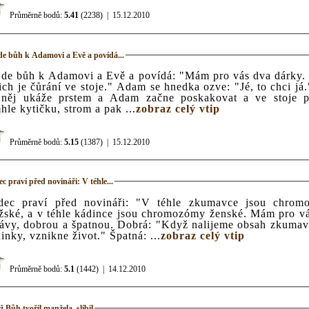
Průměrně bodů:
5.41
(2238)
|
15.12.2010
de bůh k Adamovi a Evě a povídá...
jde bůh k Adamovi a Evě a povídá: "Mám pro vás dva dárky.
ich je čůrání ve stoje." Adam se hnedka ozve: "Jé, to chci já
 něj ukáže prstem a Adam začne poskakovat a ve stoje p
hle kytičku, strom a pak ...
zobraz celý vtip
Průměrně bodů:
5.15
(1387)
|
15.12.2010
c praví před novináři: V téhle...
dec praví před novináři: "V téhle zkumavce jsou chrom
ské, a v téhle kádince jsou chromozómy ženské. Mám pro v
ávy, dobrou a špatnou. Dobrá: "Když nalijeme obsah zkuma
inky, vznikne život." Špatná: ...
zobraz celý vtip
Průměrně bodů:
5.1
(1442)
|
14.12.2010
 Bůh tvořil manžela, slíbil