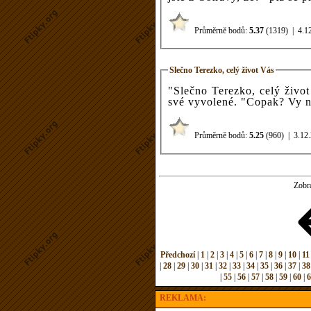
Průměrně bodů:
5.37
(1319)
|
4.1
Slečno Terezko, celý život Vás
"Slečno Terezko, celý život
své vyvolené. "Copa
Průměrně bodů:
5.25
(960)
|
3.12
Zobr
Předchozí
|
1
|
2
|
3
|
4
|
5
|
6
|
7
|
8
|
9
|
10
|
11
|
28
|
29
|
30
|
31
|
32
|
33
|
34
|
35
|
36
|
37
|
38
|
55
|
56
|
57
|
58
|
59
|
60
|
REKLAMA: