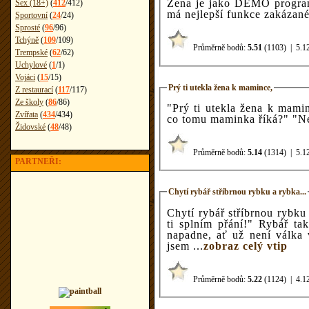
Žena je jako DEMO progra
Sex (18+)
(
412
/
412
)
má nejlepší funkce zakázané 
Sportovní
(
24
/
24
)
Sprosté
(
96
/
96
)
Tchýně
(
109
/
109
)
Průměrně bodů:
5.51
(1103)
|
5.1
Trempské
(
62
/
62
)
Uchylové
(
1
/
1
)
Vojáci
(
15
/
15
)
Prý ti utekla žena k mamince,
Z restaurací
(
117
/
117
)
Ze školy
(
86
/
86
)
"Prý ti utekla žena k mamince, je to pra
Zvířata
(
434
/
434
)
co to
Židovské
(
48
/
48
)
Průměrně bodů:
5.14
(1314)
|
5.1
PARTNEŘI:
Chytí rybář stříbrnou rybku a rybka...
Chytí rybář stříbrnou rybku a rybka na něj:
ti splním přání!" Rybář tak přemýšlí, co dobrého si přát, a pak ho
napadne, ať už není válka v Čečensku. Ale rybka mu říká: "Víš, já
jsem ...
zobraz celý vtip
Průměrně bodů:
5.22
(1124)
|
4.1