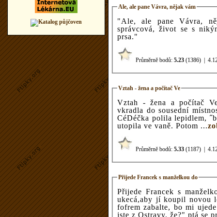
Ale, ale pane Vávra, nějak vám
"Ale, ale pane Vávra, nějak vá
správcová, život se s nikým nemazlí. Někomu p
prsa."
Průměrně bodů:
5.23
(1386)
|
4.1
Vztah - žena a počítač Ve
Vztah - žena a počítač Ve tři hodiny v noci se ona potichoučku
vkradla do sousední místno
CéDéčka polila lepidlem, ˝
utopila ve vaně. Potom ...
zo
Průměrně bodů:
5.33
(1187)
|
4.1
Přijede Francek s manželkou do
Přijede Francek s manželkou do Prahy. Ta 
ukecá,aby jí koupil novou ledničku. "Tož mi kurva
fofrem zabalte, bo mi ujede vlak pičo!