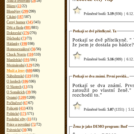
Auta a cestování
(
28
/
28
)
Blázni
(
22
/
22
)
Blondýny
(
299
/
299
)
Průměrně bodů:
5.19
(936)
|
6.12
Cikáni
(
187
/
187
)
Černý humor
(
345
/
345
)
Děti a škola
(
881
/
881
)
Potkají se dvě přítelkyně. Ta
Doktorské
(
276
/
276
)
Důchodci
(
73
/
73
)
Potkají se dvě přítelkyně. " Ta máš ale pohádkové šaty! " " Jak to víš,
Hádanky
(
198
/
198
)
že jsem je dostala po hádce?
Homosexuálové
(
56
/
56
)
Chuck Norris
(
110
/
110
)
Průměrně bodů:
5.16
(989)
|
6.12
Manželské
(
191
/
191
)
Mezinárodní
(
129
/
129
)
Muži a ženy
(
680
/
680
)
Náboženské
(
119
/
119
)
Potkají se dva známí. První povídá...
O lordech
(
106
/
106
)
Potkají se dva známí. První povídá: "Člověče, po 20. letech jsem
O Skotech
(
13
/
13
)
zatoužil po vlastní ženě." "Nu a jak to dopadlo?" "Vstal jsem 
O Somálcích
(
39
/
39
)
rozchodil to."
Ostatní
(
1209
/
1209
)
Počítačové
(
67
/
67
)
Policajti
(
433
/
433
)
Průměrně bodů:
5.07
(1351)
|
5.1
Politické
(
171
/
171
)
Poslední věty
(
11
/
11
)
Práce a povolání
(
72
/
72
)
Žena je jako DEMO program: Buď
Právnické
(
30
/
30
)