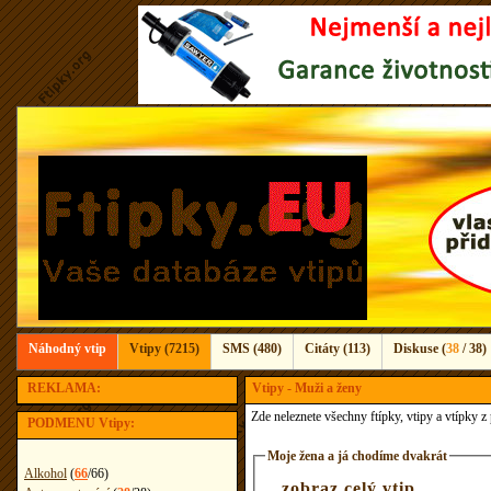
Náhodný vtip
Vtipy (7215)
SMS (480)
Citáty (113)
Diskuse (
38
/ 38)
REKLAMA:
Vtipy - Muži a ženy
Zde neleznete všechny ftípky, vtipy a vtípky 
PODMENU Vtipy:
Moje žena a já chodíme dvakrát
Alkohol
(
66
/
66
)
...
zobraz celý vtip