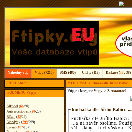
Náhodný vtip
Vtipy (7215)
SMS (480)
Citáty (113)
Diskuse (
38
/ 38)
REKLAMA:
VTIP č.7581: kuchařka dle Jiřího Babici: ..
Vtip je z kategorie
Vtipy
->
Z restaurací
.
PODMENU Vtipy:
Alkohol
(
66
/
66
)
kuchařka dle Jiřího Babici: ...
Auta a cestování
(
28
/
28
)
Blázni
(
22
/
22
)
kuchařka dle Jiřího Babici:
Blondýny
(
299
/
299
)
...a na závěr osolíme. Pou
Cikáni
(
187
/
187
)
sůl, dáme kuchyňskou. K