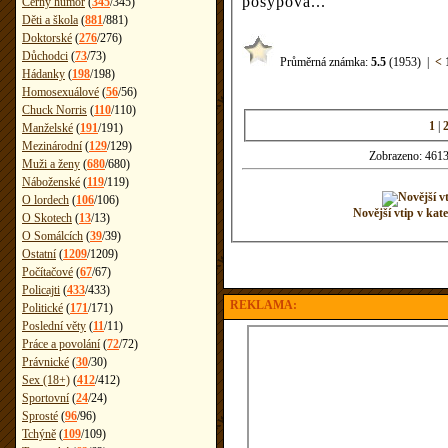
posypová...
Černý humor
(
345
/
345
)
Děti a škola
(
881
/
881
)
Doktorské
(
276
/
276
)
Důchodci
(
73
/
73
)
Průměrná známka:
5.5
(1953)
|
<
Hádanky
(
198
/
198
)
Homosexuálové
(
56
/
56
)
Chuck Norris
(
110
/
110
)
1
|
Manželské
(
191
/
191
)
Mezinárodní
(
129
/
129
)
Zobrazeno: 4613
Muži a ženy
(
680
/
680
)
Náboženské
(
119
/
119
)
O lordech
(
106
/
106
)
Novější vtip v k
O Skotech
(
13
/
13
)
O Somálcích
(
39
/
39
)
Ostatní
(
1209
/
1209
)
Počítačové
(
67
/
67
)
Policajti
(
433
/
433
)
REKLAMA:
Politické
(
171
/
171
)
Poslední věty
(
11
/
11
)
Práce a povolání
(
72
/
72
)
Právnické
(
30
/
30
)
Sex (18+)
(
412
/
412
)
Sportovní
(
24
/
24
)
Sprosté
(
96
/
96
)
Tchýně
(
109
/
109
)