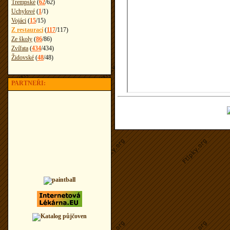
Trempské
(
62
/
62
)
Uchylové
(
1
/
1
)
Vojáci
(
15
/
15
)
Z restaurací
(
117
/
117
)
Ze školy
(
86
/
86
)
Zvířata
(
434
/
434
)
Židovské
(
48
/
48
)
PARTNEŘI: