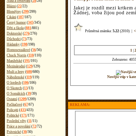
Auta a cestování
(
28
/
28
)
Blázni
(
22
/
22
)
Jakej je rozdíl mezi krtkem 
Blondýny
(
299
/
299
)
Žádnej, voba žijou pod zemí
Cikáni
(
187
/
187
)
Černý humor
(
345
/
345
)
Děti a škola
(
881
/
881
)
Průměrná známka:
5.22
(2010)
|
<
Doktorské
(
276
/
276
)
Důchodci
(
73
/
73
)
Hádanky
(
198
/
198
)
Homosexuálové
(
56
/
56
)
1
|
Chuck Norris
(
110
/
110
)
Zobrazeno: 4055
Manželské
(
191
/
191
)
Mezinárodní
(
129
/
129
)
Muži a ženy
(
680
/
680
)
Novější vtip v k
Náboženské
(
119
/
119
)
O lordech
(
106
/
106
)
O Skotech
(
13
/
13
)
O Somálcích
(
39
/
39
)
Ostatní
(
1209
/
1209
)
Počítačové
(
67
/
67
)
REKLAMA:
Policajti
(
433
/
433
)
Politické
(
171
/
171
)
Poslední věty
(
11
/
11
)
Práce a povolání
(
72
/
72
)
Právnické
(
30
/
30
)