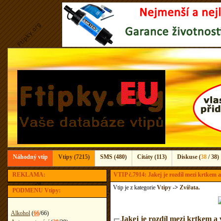
Náhodný vtip
Vtipy (7215)
SMS (480)
Citáty (113)
Diskuse (
38
/ 38)
REKLAMA:
VTIP č.7914: Jakej je rozdíl mezi krtkem a 
Vtip je z kategorie
Vtipy
->
Zvířata
.
PODMENU Vtipy:
Alkohol
(
66
/
66
)
Jakej je rozdíl mezi krtkem a v