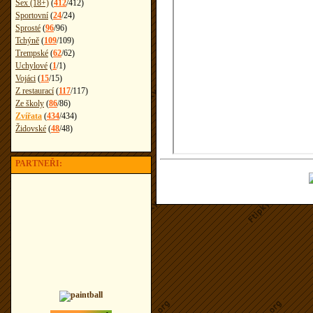
Sex (18+)
(
412
/
412
)
Sportovní
(
24
/
24
)
Sprosté
(
96
/
96
)
Tchýně
(
109
/
109
)
Trempské
(
62
/
62
)
Uchylové
(
1
/
1
)
Vojáci
(
15
/
15
)
Z restaurací
(
117
/
117
)
Ze školy
(
86
/
86
)
Zvířata
(
434
/
434
)
Židovské
(
48
/
48
)
PARTNEŘI: