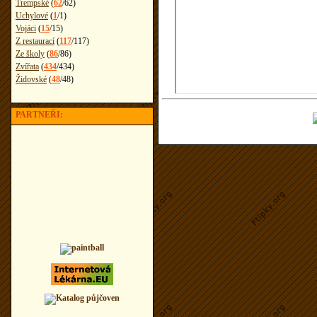
Trempské
(
62
/
62
)
Uchylové
(
1
/
1
)
Vojáci
(
15
/
15
)
Z restaurací
(
117
/
117
)
Ze školy
(
86
/
86
)
Zvířata
(
434
/
434
)
Židovské
(
48
/
48
)
PARTNEŘI: