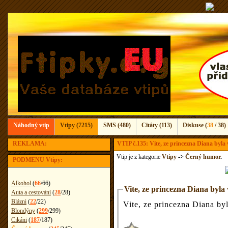
Náhodný vtip
Vtipy (7215)
SMS (480)
Citáty (113)
Diskuse (
38
/ 38)
REKLAMA:
VTIP č.135: Vite, ze princezna Diana byla 
Vtip je z kategorie
Vtipy
->
Černý humor
.
PODMENU Vtipy:
Alkohol
(
66
/
66
)
Vite, ze princezna Diana byla 
Auta a cestování
(
28
/
28
)
Blázni
(
22
/
22
)
Vite, ze princezna Diana byla
Blondýny
(
299
/
299
)
Cikáni
(
187
/
187
)