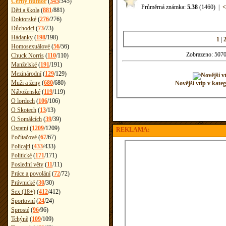
Černý humor
(
345
/
345
)
Průměrná známka:
5.38
(1460)
|
<
Děti a škola
(
881
/
881
)
Doktorské
(
276
/
276
)
Důchodci
(
73
/
73
)
Hádanky
(
198
/
198
)
1
|
Homosexuálové
(
56
/
56
)
Zobrazeno: 5070
Chuck Norris
(
110
/
110
)
Manželské
(
191
/
191
)
Mezinárodní
(
129
/
129
)
Muži a ženy
(
680
/
680
)
Novější vtip v k
Náboženské
(
119
/
119
)
O lordech
(
106
/
106
)
O Skotech
(
13
/
13
)
O Somálcích
(
39
/
39
)
Ostatní
(
1209
/
1209
)
REKLAMA:
Počítačové
(
67
/
67
)
Policajti
(
433
/
433
)
Politické
(
171
/
171
)
Poslední věty
(
11
/
11
)
Práce a povolání
(
72
/
72
)
Právnické
(
30
/
30
)
Sex (18+)
(
412
/
412
)
Sportovní
(
24
/
24
)
Sprosté
(
96
/
96
)
Tchýně
(
109
/
109
)