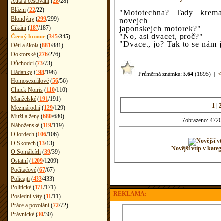
Auta a cestování
(
28
/
28
)
Blázni
(
22
/
22
)
"Mototechna? Tady kremat
Blondýny
(
299
/
299
)
novejch
Cikáni
(
187
/
187
)
japonskejch motorek?"
"No, asi dvacet, proč?"
Černý humor
(
345
/
345
)
"Dvacet, jo? Tak to se nám j
Děti a škola
(
881
/
881
)
Doktorské
(
276
/
276
)
Důchodci
(
73
/
73
)
Hádanky
(
198
/
198
)
Průměrná známka:
5.64
(1895)
|
<
Homosexuálové
(
56
/
56
)
Chuck Norris
(
110
/
110
)
Manželské
(
191
/
191
)
1
|
Mezinárodní
(
129
/
129
)
Muži a ženy
(
680
/
680
)
Zobrazeno: 4720
Náboženské
(
119
/
119
)
O lordech
(
106
/
106
)
O Skotech
(
13
/
13
)
Novější vtip v k
O Somálcích
(
39
/
39
)
Ostatní
(
1209
/
1209
)
Počítačové
(
67
/
67
)
Policajti
(
433
/
433
)
Politické
(
171
/
171
)
REKLAMA:
Poslední věty
(
11
/
11
)
Práce a povolání
(
72
/
72
)
Právnické
(
30
/
30
)