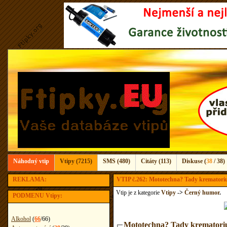
Náhodný vtip
Vtipy (7215)
SMS (480)
Citáty (113)
Diskuse (
38
/ 38)
REKLAMA:
VTIP č.262: Mototechna? Tady krematori
Vtip je z kategorie
Vtipy
->
Černý humor
.
PODMENU Vtipy:
Alkohol
(
66
/
66
)
Mototechna? Tady krematori