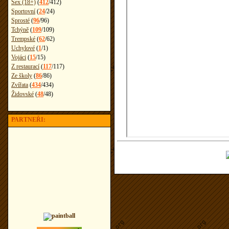
Sex (18+)
(
412
/
412
)
Sportovní
(
24
/
24
)
Sprosté
(
96
/
96
)
Tchýně
(
109
/
109
)
Trempské
(
62
/
62
)
Uchylové
(
1
/
1
)
Vojáci
(
15
/
15
)
Z restaurací
(
117
/
117
)
Ze školy
(
86
/
86
)
Zvířata
(
434
/
434
)
Židovské
(
48
/
48
)
PARTNEŘI: